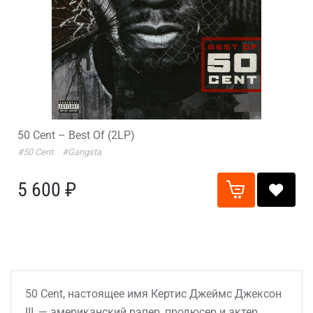
50 Cent – Best Of (2LP)
#50 Cent
#Gangsta
5 600 ₽
50 Cent, настоящее имя Кертис Джеймс Джексон
III, — американский рэпер, продюсер и актер,