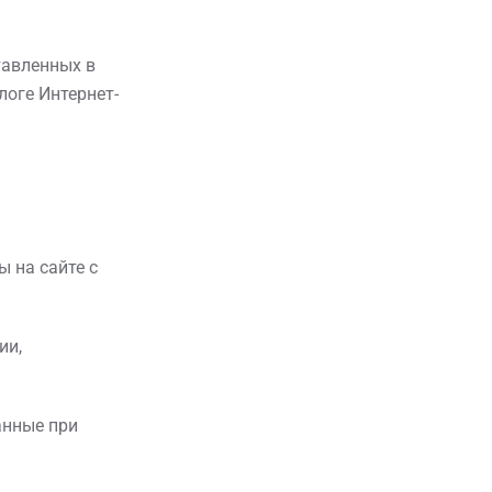
тавленных в
логе Интернет-
 на сайте с
ии,
анные при