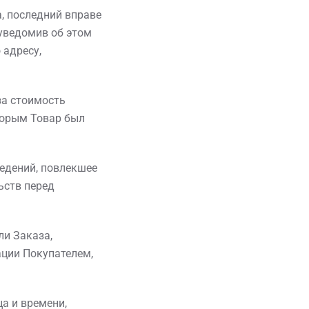
а, последний вправе
уведомив об этом
 адресу,
за стоимость
торым Товар был
ведений, повлекшее
ьств перед
ли Заказа,
ации Покупателем,
а и времени,