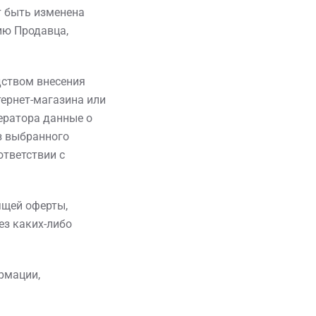
т быть изменена
ию Продавца,
дством внесения
ернет-магазина или
ератора данные о
з выбранного
тветствии с
ящей оферты,
ез каких-либо
ормации,