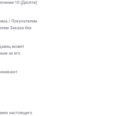
ечении 10 (Десяти)
зина / Покупателем
елем Заказа без
одавец может
ным за его
возникают
овиях настоящего