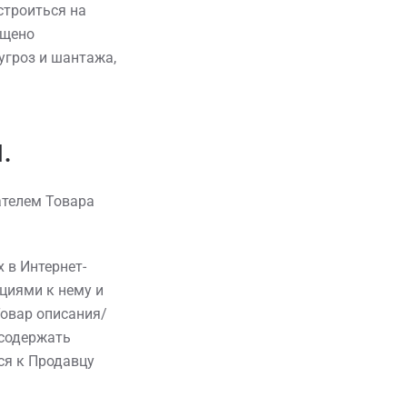
строиться на
ещено
угроз и шантажа,
.
ателем Товара
 в Интернет-
циями к нему и
овар описания/
 содержать
ся к Продавцу