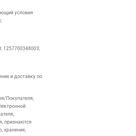
мающий условия
;
: 1257700348003;
ние и доставку по
ля/Покупателя,
электронной
ателя,
я, признаются
, хранение,