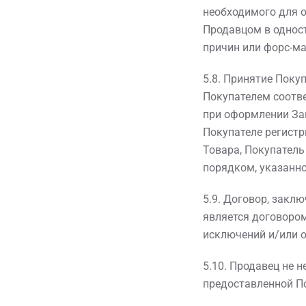
необходимого для о
Продавцом в одност
причин или форс-м
5.8. Принятие Поку
Покупателем соотв
при оформлении За
Покупателе регистр
Товара, Покупател
порядком, указанно
5.9. Договор, закл
является договором
исключений и/или о
5.10. Продавец не 
предоставленной П