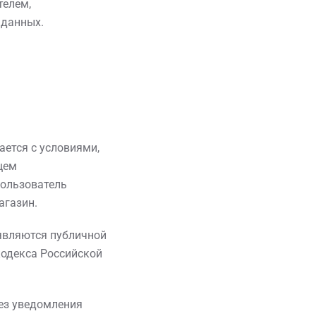
телем,
 данных.
ается с условиями,
щем
Пользователь
агазин.
 являются публичной
кодекса Российской
ез уведомления