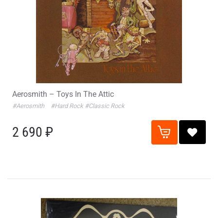
Aerosmith – Toys In The Attic
#Aerosmith
#Hard Rock
#Classic Rock
2 690 ₽