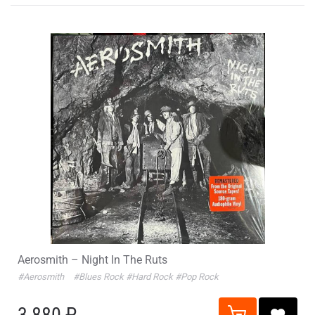
Aerosmith – Night In The Ruts
#Aerosmith
#Blues Rock
#Hard Rock
#Pop Rock
3 880 ₽