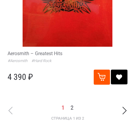
Aerosmith – Greatest Hits
#Aerosmith
#Hard Rock
4 390 ₽
1
2
СТРАНИЦА 1 ИЗ 2