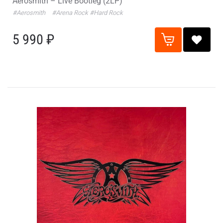
Aerosmith – Live Bootleg (2LP)
#Aerosmith
#Arena Rock
#Hard Rock
5 990 ₽