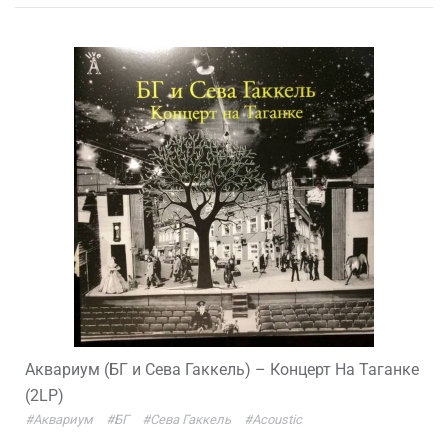
Аквариум (БГ и Сева Гаккель) – Концерт На Таганке
(2LP)
#Аквариум
#БГ
#Сева Гаккель
#Acoustic