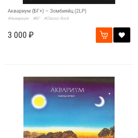
Аквариум (БГ+) – Зомбияйц (2LP)
#Аквариум
#БГ
#Classic Rock
3 000 ₽