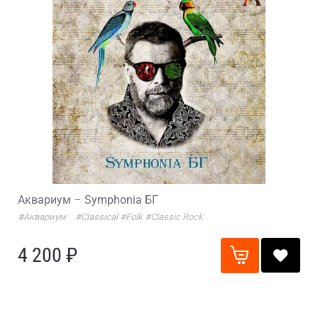
Аквариум – Symphonia БГ
#Аквариум
#Classical
#Folk
#Classic Rock
4 200 ₽