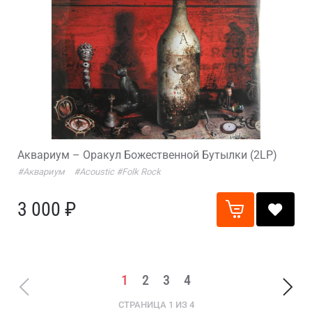
Аквариум – Оракул Божественной Бутылки (2LP)
#Аквариум
#Acoustic
#Folk Rock
3 000 ₽
1
2
3
4
СТРАНИЦА 1 ИЗ 4