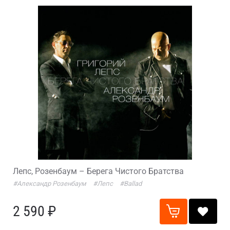
Лепс, Розенбаум – Берега Чистого Братства
#Александр Розенбаум
#Лепс
#Ballad
2 590 ₽