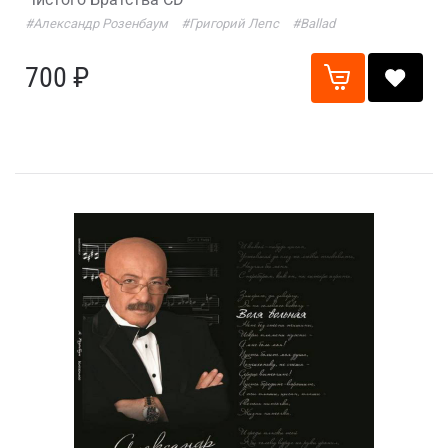
#Александр Розенбаум
#Григорий Лепс
#Ballad
700 ₽