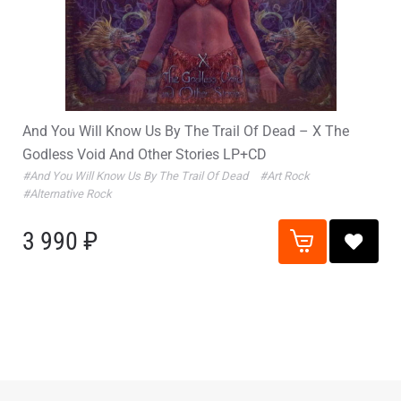
And You Will Know Us By The Trail Of Dead – X The
Godless Void And Other Stories LP+CD
#And You Will Know Us By The Trail Of Dead
#Art Rock
#Alternative Rock
3 990 ₽