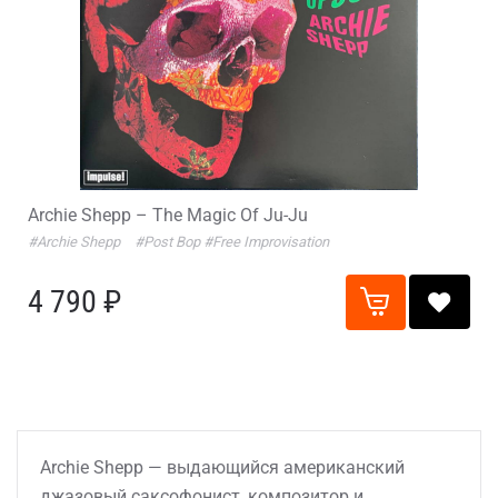
Archie Shepp – The Magic Of Ju-Ju
#Archie Shepp
#Post Bop
#Free Improvisation
4 790 ₽
Archie Shepp — выдающийся американский
джазовый саксофонист, композитор и