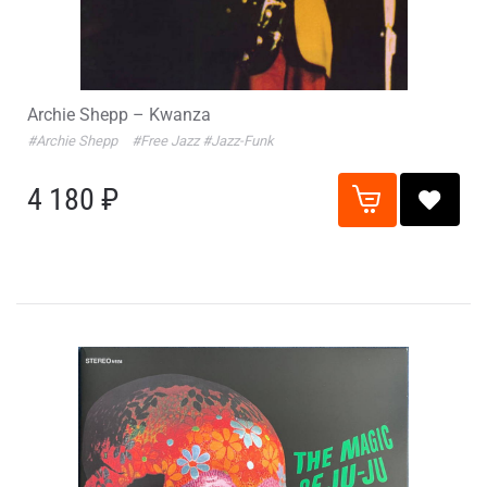
Archie Shepp – Kwanza
#Archie Shepp
#Free Jazz
#Jazz-Funk
4 180 ₽