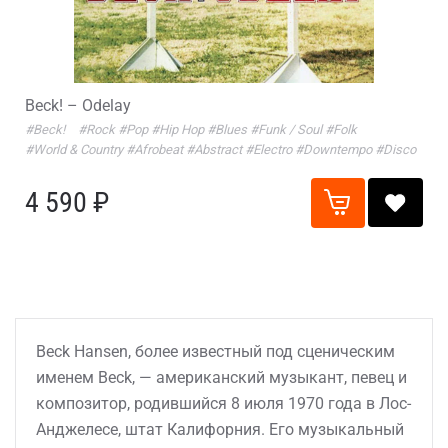
Beck! – Odelay
#Beck!
#Rock
#Pop
#Hip Hop
#Blues
#Funk / Soul
#Folk
#World & Country
#Afrobeat
#Abstract
#Electro
#Downtempo
#Disco
4 590 ₽
Beck Hansen, более известный под сценическим
именем Beck, — американский музыкант, певец и
композитор, родившийся 8 июля 1970 года в Лос-
Анджелесе, штат Калифорния. Его музыкальный