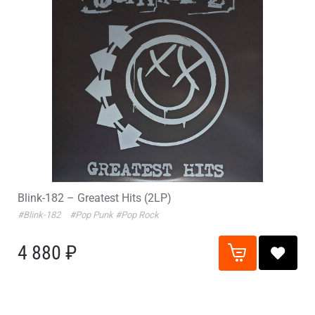
Blink-182 – Greatest Hits (2LP)
#Blink-182
#Pop Punk
#Pop Rock
4 880 ₽