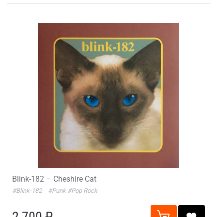
Blink-182 – Cheshire Cat
#Blink-182
#Punk
#Pop Rock
2 700 ₽