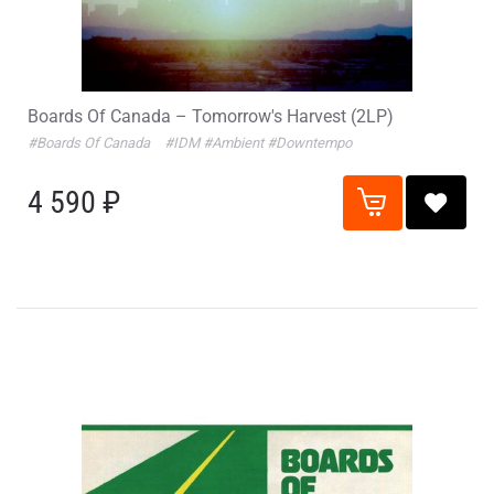
Boards Of Canada – Tomorrow's Harvest (2LP)
#Boards Of Canada
#IDM
#Ambient
#Downtempo
4 590 ₽