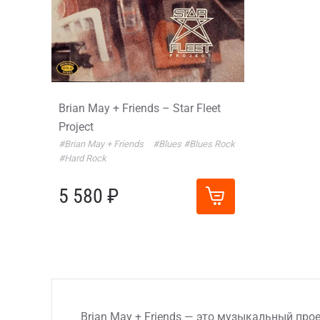
Brian May + Friends – Star Fleet
Project
#Brian May + Friends
#Blues
#Blues Rock
#Hard Rock
5 580 ₽
Brian May + Friends — это музыкальный пр