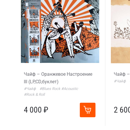
Чайф – Оранжевое Настроение
Чайф –
III (LP,CD,буклет)
#Чайф
#Чайф
#Blues Rock
#Acoustic
#Rock & Roll
4 000 ₽
2 60