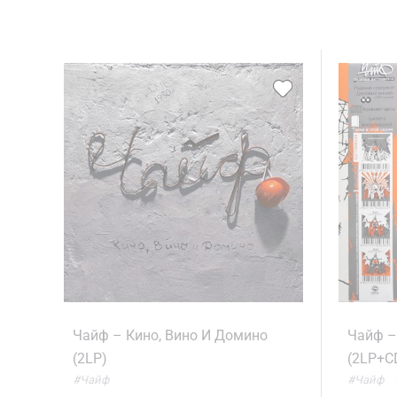
Чайф – Кино, Вино И Домино
Чайф –
(2LP)
(2LP+C
#Чайф
#Чайф