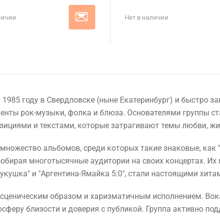
личии
Нет в наличии
1985 году в Свердловске (ныне Екатеринбург) и быстро з
енты рок-музыки, фолка и блюза. Основателями группы с
ициями и текстами, которые затрагивают темы любви, жи
ножество альбомов, среди которых такие знаковые, как "С
, собирая многотысячные аудитории на своих концертах. И
Кукушка" и "Аргентина-Ямайка 5:0", стали настоящими хита
сценическим образом и харизматичным исполнением. Вока
осферу близости и доверия с публикой. Группа активно п