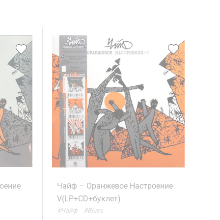
оение
Чайф – Оранжевое Настроение
V(LP+CD+буклет)
#Чайф
#Blues