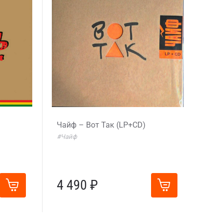
Чайф – Вот Так (LP+CD)
#Чайф
4 490 ₽