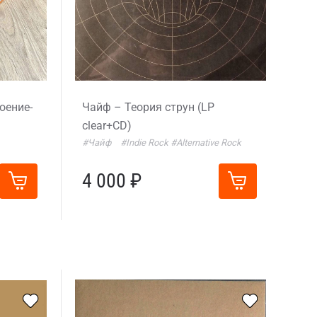
оение-
Чайф – Теория струн (LP
clear+CD)
#Чайф
#Indie Rock
#Alternative Rock
4 000 ₽