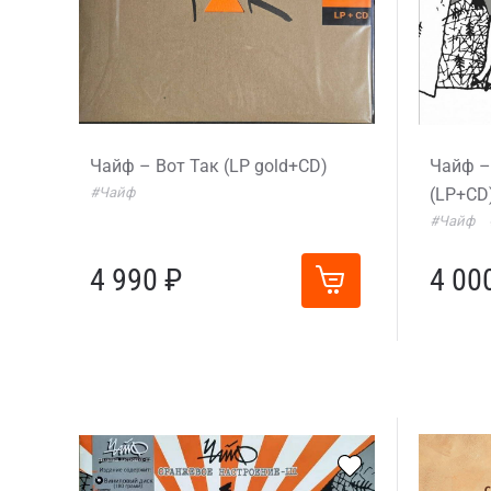
Чайф – Вот Так (LP gold+CD)
Чайф –
#Чайф
(LP+CD
#Чайф
4 990 ₽
4 00