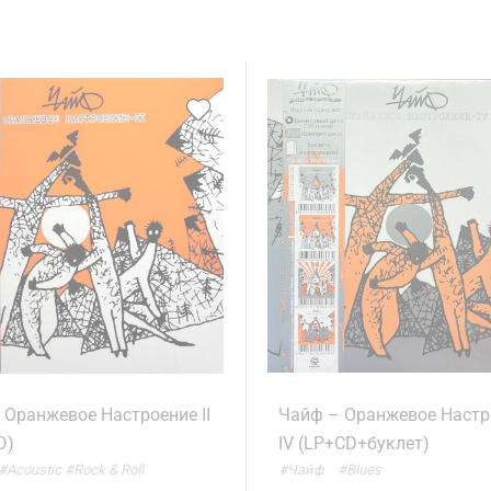
 Оранжевое Настроение II
Чайф – Оранжевое Настр
D)
IV (LP+CD+буклет)
#Acoustic
#Rock & Roll
#Чайф
#Blues