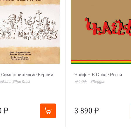
 Симфонические Версии
Чайф – В Стиле Регги
#Blues
#Pop Rock
#Чайф
#Reggae
0 ₽
3 890 ₽