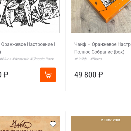
 Оранжевое Настроение l
Чайф – Оранжевое Настр
)
Полное Собрание (box)
#Blues
#Acoustic
#Classic Rock
#Чайф
#Blues
0 ₽
49 800 ₽