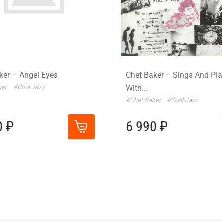
ker – Angel Eyes
Chet Baker – Sings And Pl
ker
#Cool Jazz
With...
#Chet Baker
#Cool Jazz
0 ₽
6 990 ₽