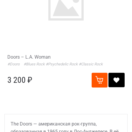
Doors – L.A. Woman
#Doors
#Blues Rock
#Psychedelic Rock
#Classic Rock
3 200 ₽
The Doors — американская рок-группа,
образованная в 1965 году в Лос-Анджелесе. В её