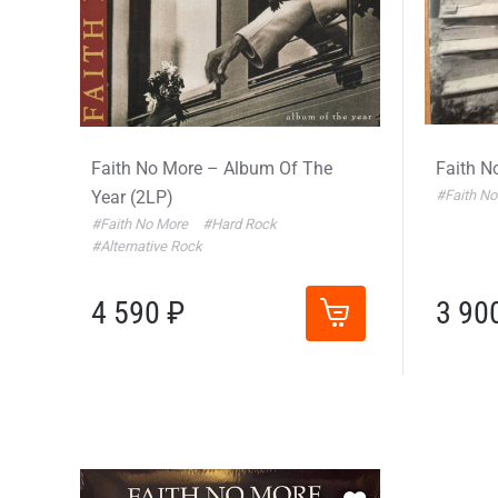
Faith No More – Album Of The
Faith N
Year (2LP)
#Faith N
#Faith No More
#Hard Rock
#Alternative Rock
4 590 ₽
3 90