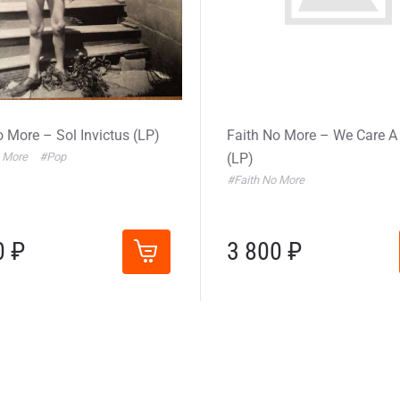
o More – Sol Invictus (LP)
Faith No More – We Care A
o More
#Pop
(LP)
#Faith No More
0 ₽
3 800 ₽