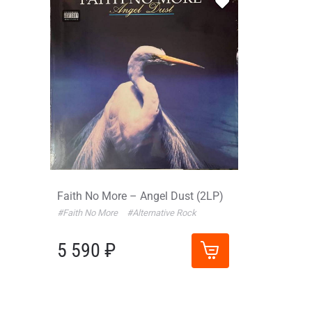
Faith No More – Angel Dust (2LP)
#Faith No More
#Alternative Rock
5 590 ₽