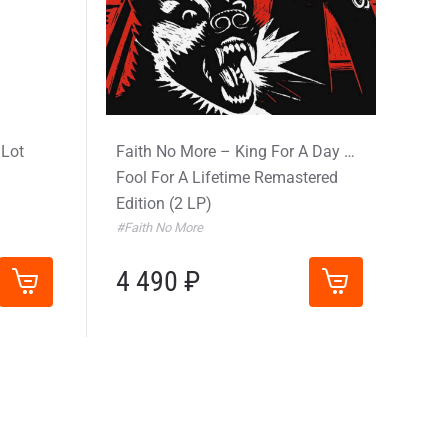
 Lot
Faith No More – King For A Day …
Fool For A Lifetime Remastered
Edition (2 LP)
#Faith No More
4 490 ₽