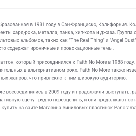
образованная в 1981 году в Сан-Франциско, Калифорния. К
нты хард-рока, металла, панка, хип-хопа и джаза. Группа 
льтовых альбомов, таких как "The Real Thing" и "Angel Dust
сто содержат ироничные и провокационные темы.
тон, который присоединился к Faith No More в 1988 году
иятельных в альтернативном роке. Faith No More также и
ых жанров, что привлекло к ним широкую аудиторию.
More воссоединились в 2009 году и продолжили выступать,
рнативную сцену трудно переоценить, и они продолжают о
 купить на сайте Магазина виниловых пластинок Panorama 