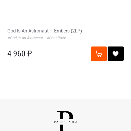
God Is An Astronaut – Embers (2LP)
#God Is An Astronaut
#Post Rock
4 960 ₽