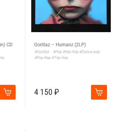
ain) CD
Gorillaz – Humanz (2LP)
#Gorillaz
#Pop
#Hip Hop
#Dance-pop
try
#Pop Rap
#Trip Hop
4 150 ₽