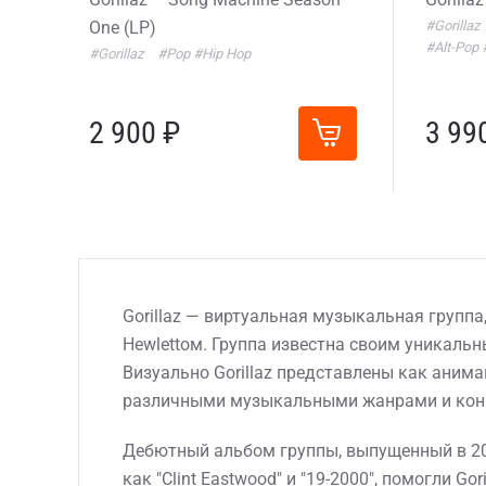
One (LP)
#Gorillaz
#Alt-Pop
#Gorillaz
#Pop
#Hip Hop
2 900 ₽
3 99
Gorillaz — виртуальная музыкальная груп
Hewlettом. Группа известна своим уникальн
Визуально Gorillaz представлены как аним
различными музыкальными жанрами и кон
Дебютный альбом группы, выпущенный в 20
как "Clint Eastwood" и "19-2000", помогли 