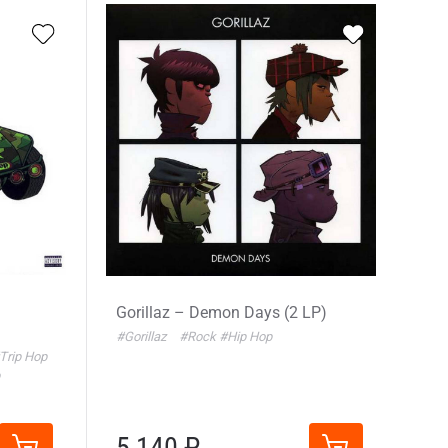
Gorillaz – Demon Days (2 LP)
#Gorillaz
#Rock
#Hip Hop
Trip Hop
5 140 ₽