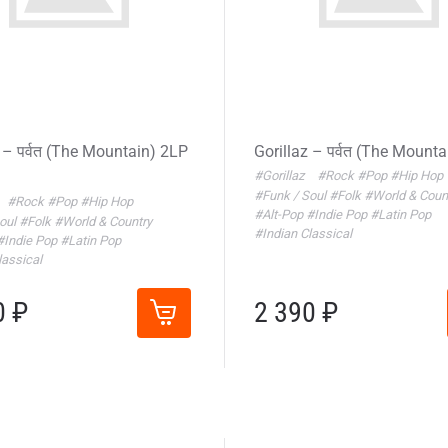
 – पर्वत (The Mountain) 2LP
Gorillaz – पर्वत (The Mount
#Gorillaz
#Rock
#Pop
#Hip Hop
#Funk / Soul
#Folk
#World & Coun
#Rock
#Pop
#Hip Hop
#Alt-Pop
#Indie Pop
#Latin Pop
Soul
#Folk
#World & Country
#Indian Classical
#Indie Pop
#Latin Pop
lassical
0 ₽
2 390 ₽