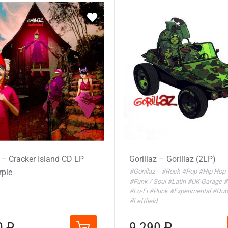
z – Cracker Island CD LP
Gorillaz – Gorillaz (2LP)
rple
#Gorillaz
#Rock
#Pop
#Hip Hop
#Funk / Soul
#Latin
#UK Garage
#
#Lo-Fi
#Punk
#Experimental
#Dub
#Leftfield
0 ₽
9 290 ₽