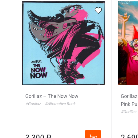
Gorillaz – The Now Now
Gorilla
#Gorillaz
#Alternative Rock
Pink Pu
#Gorillaz
3 300 ₽
2 69