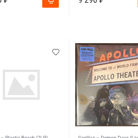
z – Plastic Beach (2LP)
Gorillaz – Demon Days (Li