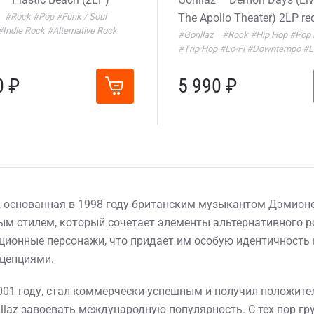
#Rock
#Pop
#Funk / Soul
The Apollo Theater) 2LP re
#Indie Rock
#Alternative Rock
#Gorillaz
#Rock
#Hip Hop
#Pop 
#Trip Hop
#Lo-Fi
#Downtempo
#L
0 ₽
5 990 ₽
па, основанная в 1998 году британским музыкантом Дэми
ым стилем, который сочетает элементы альтернативного ро
ационные персонажи, что придает им особую идентичность
цепциями.
01 году, стал коммерчески успешным и получил положител
Gorillaz завоевать международную популярность. С тех пор 