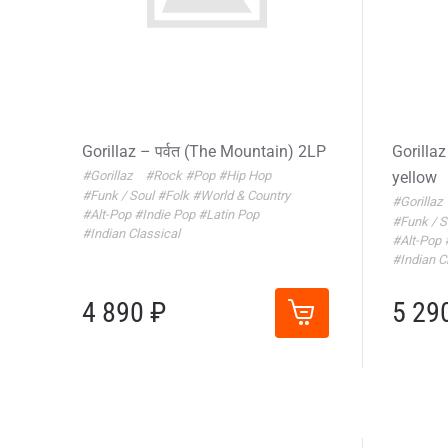
Gorillaz – पर्वत (The Mountain) 2LP
Gorillaz
#Gorillaz
#Rock
#Pop
#Hip Hop
yellow
#Funk / Soul
#Folk
#World & Country
#Gorillaz
#Alt-Pop
#Indie Pop
#Latin Pop
#Funk / 
#Indian Classical
#Alt-Pop
#Indian C
4 890 ₽
5 29