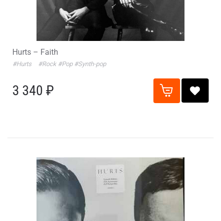
Hurts – Faith
#Hurts
#Rock
#Pop
#Synth-pop
3 340 ₽