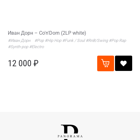
Иван Дорн – Co'n'Dorn (2LP white)
#Иван Дорн
#Pop
#Hip Hop
#Funk / Soul
#RnB/Swing
#Pop Rap
#Synth-pop
#Electro
12 000 ₽