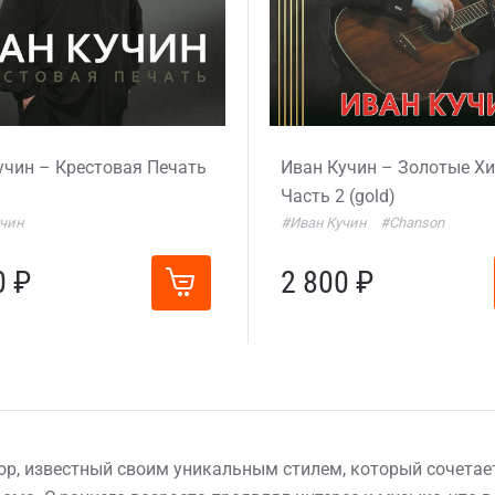
учин – Крестовая Печать
Иван Кучин – Золотые Хи
Часть 2 (gold)
чин
#Иван Кучин
#Chanson
0 ₽
2 800 ₽
ор, известный своим уникальным стилем, который сочетае