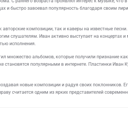
рома. С раннего возраста проявлял интерес к музыке, что
годах и быстро завоевал популярность благодаря своим ли
к авторские композиции, так и каверы на известные песни
многим слушателям. Иван активно выступает на концертах 
тью исполнения.
л множество альбомов, которые получили признание как у
кже становятся популярными в интернете. Пластинки Иван 
создавая новые композиции и радуя своих поклонников. Ег
праву считается одним из ярких представителей современ