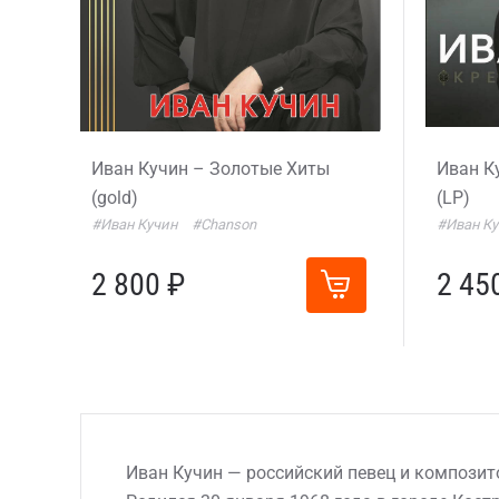
Иван Кучин – Золотые Хиты
Иван К
(gold)
(LP)
#Иван Кучин
#Chanson
#Иван Ку
2 800 ₽
2 45
Иван Кучин — российский певец и композит