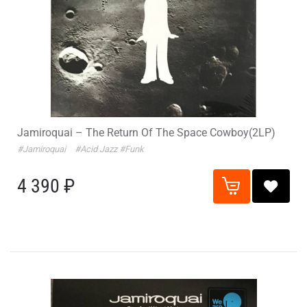
Jamiroquai – The Return Of The Space Cowboy(2LP)
#Jamiroquai
#Acid Jazz
#Funk
4 390 ₽