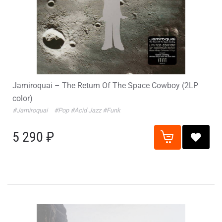
Jamiroquai – The Return Of The Space Cowboy (2LP
color)
#Jamiroquai
#Pop
#Acid Jazz
#Funk
5 290 ₽