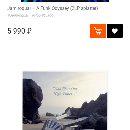
Jamiroquai – A Funk Odyssey (2LP splatter)
#Jamiroquai
#Pop
#Disco
5 990 ₽