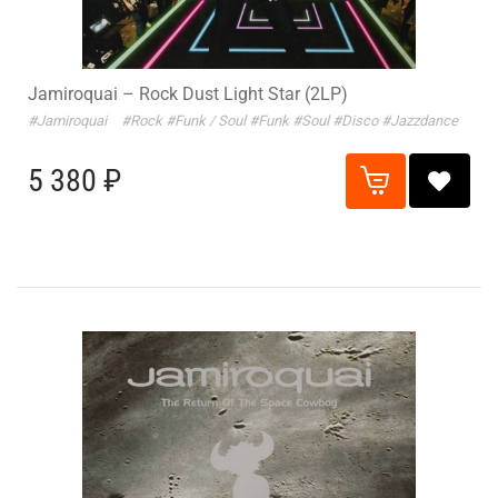
Jamiroquai – Rock Dust Light Star (2LP)
#Jamiroquai
#Rock
#Funk / Soul
#Funk
#Soul
#Disco
#Jazzdance
5 380 ₽