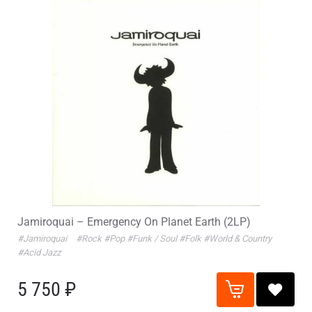
Jamiroquai – Emergency On Planet Earth (2LP)
#Jamiroquai
#Rock
#Pop
#Funk / Soul
#Folk
#World & Country
#Acid Jazz
5 750 ₽