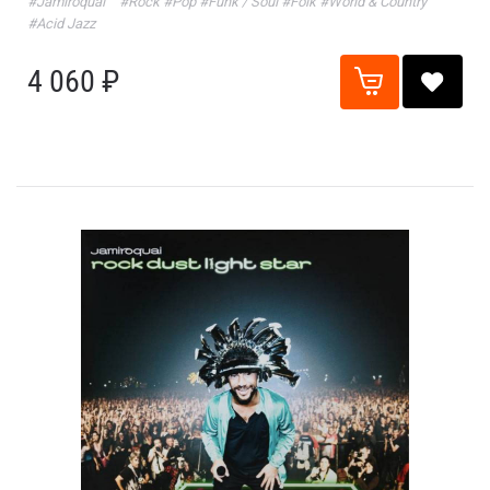
#Jamiroquai
#Rock
#Pop
#Funk / Soul
#Folk
#World & Country
#Acid Jazz
4 060 ₽