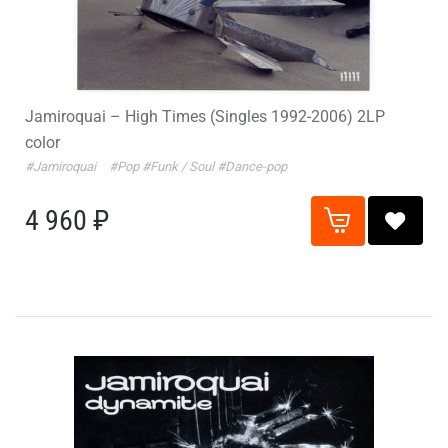
Jamiroquai – High Times (Singles 1992-2006) 2LP
color
#Jamiroquai
#Pop
#Funk / Soul
#Dance-pop
4 960 ₽