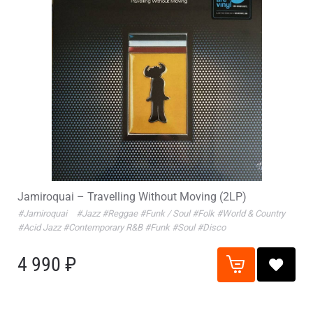
Jamiroquai – Travelling Without Moving (2LP)
#Jamiroquai
#Jazz
#Reggae
#Funk / Soul
#Folk
#World & Country
#Acid Jazz
#Contemporary R&B
#Funk
#Soul
#Disco
4 990 ₽