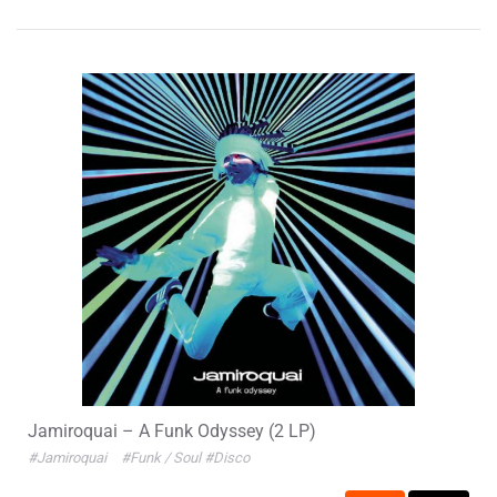
Jamiroquai – A Funk Odyssey (2 LP)
#Jamiroquai
#Funk / Soul
#Disco