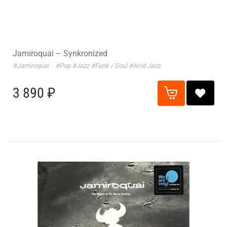
Jamiroquai – Synkronized
#Jamiroquai
#Pop
#Jazz
#Funk / Soul
#Acid Jazz
3 890 ₽