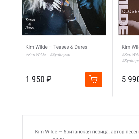
Kim Wilde – Teases & Dares
Kim Wil
#Kim Wilde
#Synth-pop
#Kim Wil
#Synth-p
1 950 ₽
5 99
Kim Wilde — британская певица, автор песе