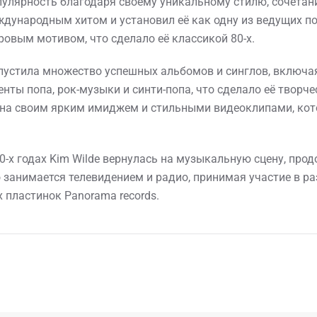
пулярность благодаря своему уникальному стилю, сочетан
международным хитом и установил её как одну из ведущих п
вым мотивом, что сделало её классикой 80-х.
устила множество успешных альбомов и синглов, включая т
менты попа, рок-музыки и синти-попа, что сделало её тво
стна своим ярким имиджем и стильными видеоклипами, ко
90-х годах Kim Wilde вернулась на музыкальную сцену, пр
 занимается телевидением и радио, принимая участие в ра
 пластинок Panorama records.