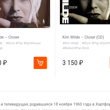
de – Closer
Kim Wilde – Closer (CD)
de
#Rock
#Pop
#Synthwave
#Kim Wilde
#Rock
#Pop
#Synth
op
#Ballad
#Pop Rock
0 ₽
3 150 ₽
н и телеведущая, родившаяся 18 ноября 1960 года в Хартфо