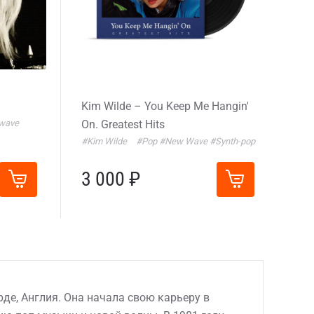
Kim Wilde – You Keep Me Hangin'
wave
On. Greatest Hits
#Kim Wilde
#Pop
#New Wave
#Synth-pop
3 000 ₽
рде, Англия. Она начала свою карьеру в