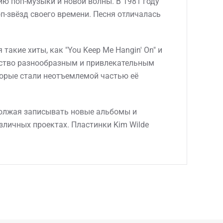
ию поп-музыки и новой волны. В 1981 году
оп-звёзд своего времени. Песня отличалась
акие хиты, как "You Keep Me Hangin' On" и
рчество разнообразным и привлекательным
торые стали неотъемлемой частью её
одолжая записывать новые альбомы и
зличных проектах. Пластинки Kim Wilde