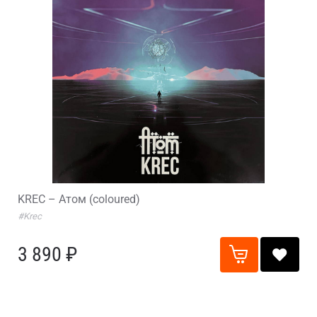
KREC – Атом (coloured)
#Krec
3 890 ₽