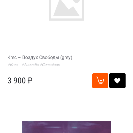
Krec – Воздух Свободы (grey)
#Krec
#Acoustic
#Conscious
3 900 ₽