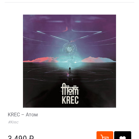
KREC – Атом
#Krec
3 490 ₽