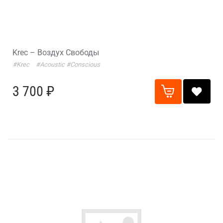
Krec – Воздух Свободы
#Krec
#Acoustic
#Conscious
3 700 ₽