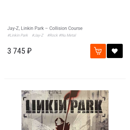
Jay-Z, Linkin Park – Collision Course
#Linkin Park
#Jay-Z
#Rock
#Nu Metal
3 745 ₽