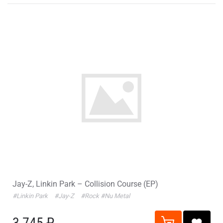
Jay-Z, Linkin Park – Collision Course (EP)
#Linkin Park
#Jay-Z
#Rock
#Nu Metal
3 745 ₽