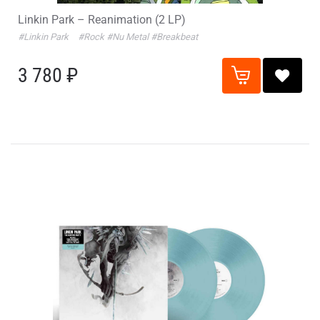
Linkin Park – Reanimation (2 LP)
#Linkin Park
#Rock
#Nu Metal
#Breakbeat
3 780 ₽