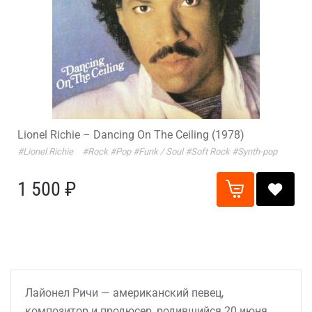
Lionel Richie – Dancing On The Ceiling (1978)
#Lionel Richie
#Rock
#Pop
#Funk / Soul
#Soft Rock
#Synth-pop
1 500 ₽
Лайонел Ричи — американский певец,
композитор и продюсер, родившийся 20 июня