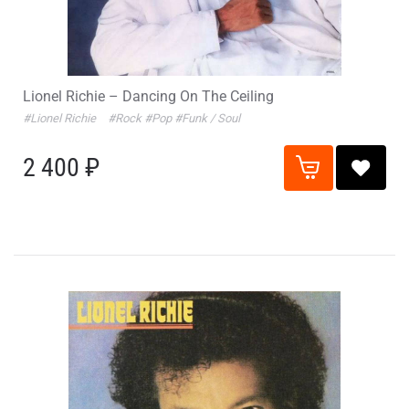
Lionel Richie – Dancing On The Ceiling
#Lionel Richie
#Rock
#Pop
#Funk / Soul
2 400 ₽