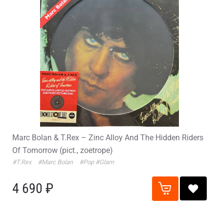
Marc Bolan & T.Rex – Zinc Alloy And The Hidden Riders
Of Tomorrow (pict., zoetrope)
#T.Rex
#Marc Bolan
#Pop
#Glam
4 690 ₽