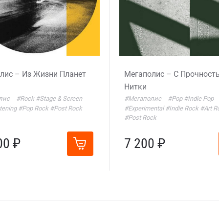
лис – Из Жизни Планет
Мегаполис – С Прочност
Нитки
лис
#Rock
#Stage & Screen
#Мегаполис
#Pop
#Indie Pop
tening
#Pop Rock
#Post Rock
#Experimental
#Indie Rock
#Art R
#Post Rock
00 ₽
7 200 ₽