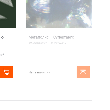
ью
Мегаполис – Супертанго
#Мегаполис
#Soft Rock
ock
Нет в наличии