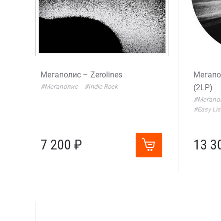
Мегаполис – Zerolines
Мегапо
#Мегаполис
#Indie Rock
(2LP)
#Мегапо
#Easy Lis
7 200 ₽
13 3