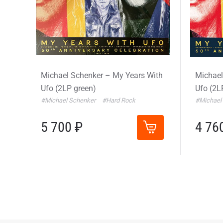
Michael Schenker – My Years With
Michael
Ufo (2LP green)
Ufo (2L
#Michael Schenker
#Hard Rock
#Michael
5 700 ₽
4 76