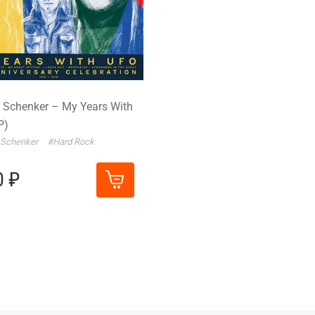
 Schenker – My Years With
P)
 Schenker
#Hard Rock
0 ₽