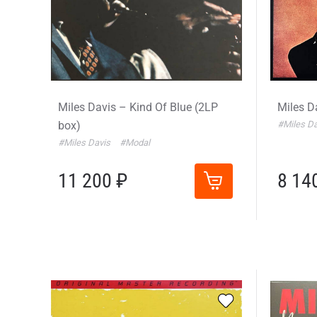
Miles Davis – Kind Of Blue (2LP
Miles D
box)
#Miles D
#Miles Davis
#Modal
11 200 ₽
8 14