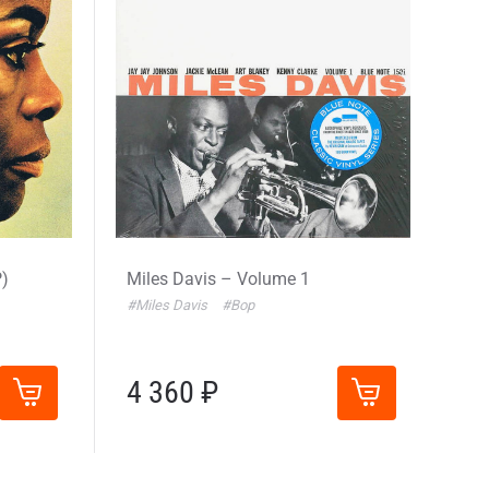
P)
Miles Davis – Volume 1
#Miles Davis
#Bop
4 360 ₽