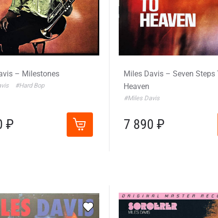
avis – Milestones
Miles Davis – Seven Steps
avis
#Hard Bop
Heaven
#Miles Davis
0 ₽
7 890 ₽