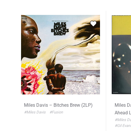
Miles Davis – Bitches Brew (2LP)
Miles D
#Miles Davis
#Fusion
Ahead 
#Miles D
#Gil Evan