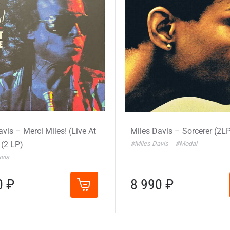
vis – Merci Miles! (Live At
Miles Davis – Sorcerer (2L
 (2 LP)
#Miles Davis
#Modal
vis
0 ₽
8 990 ₽