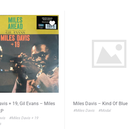
avis + 19, Gil Evans – Miles
Miles Davis – Kind Of Blue
LP
#Miles Davis
#Modal
avis
#Miles Davis + 19
s