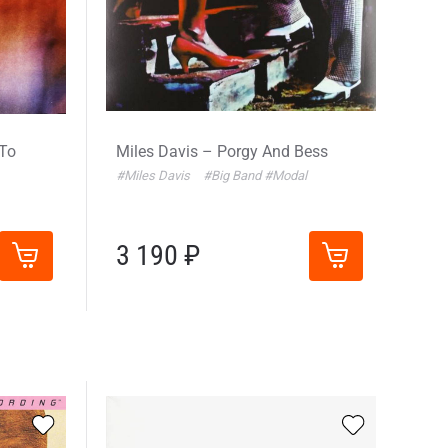
 To
Miles Davis – Porgy And Bess
#Miles Davis
#Big Band
#Modal
3 190 ₽