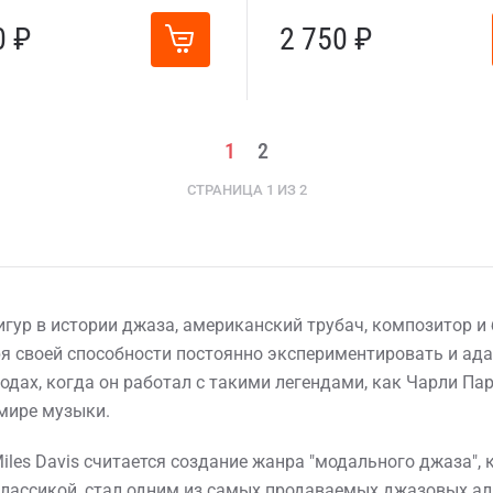
0 ₽
2 750 ₽
1
2
СТРАНИЦА 1 ИЗ 2
игур в истории джаза, американский трубач, композитор и
даря своей способности постоянно экспериментировать и 
годах, когда он работал с такими легендами, как Чарли Па
 мире музыки.
les Davis считается создание жанра "модального джаза", 
я классикой, стал одним из самых продаваемых джазовых а