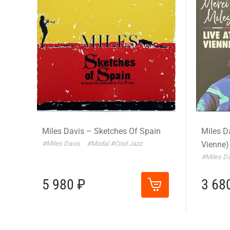
Miles Davis – Sketches Of Spain
Miles Da
#Miles Davis
#Modal
#Cool Jazz
Vienne)
#Miles Da
5 980 ₽
3 68