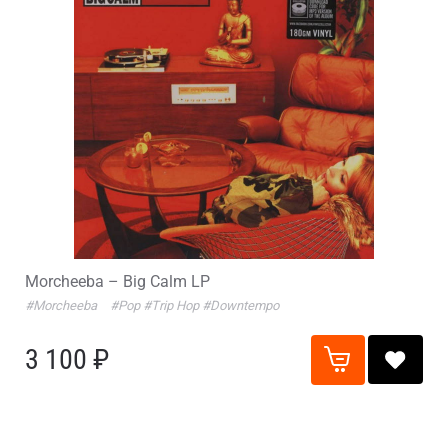
Morcheeba – Big Calm LP
#Morcheeba
#Pop
#Trip Hop
#Downtempo
3 100 ₽