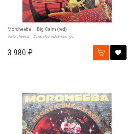
Morcheeba – Big Calm (red)
#Morcheeba
#Trip Hop
#Downtempo
3 980 ₽