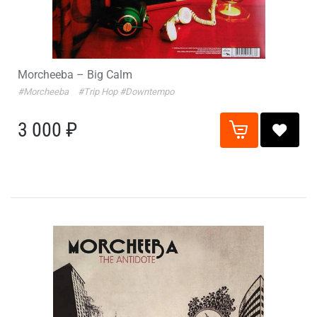
Morcheeba – Big Calm
#Morcheeba
#Trip Hop
#Downtempo
3 000 ₽