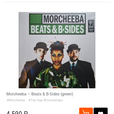
Morcheeba – Beats & B-Sides (green)
#Morcheeba
#Trip Hop
#Downtempo
4 590 ₽