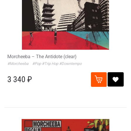
Morcheeba – The Antidote (clear)
#Morcheeba
#Pop
#Trip Hop
#Downtempo
3 340 ₽