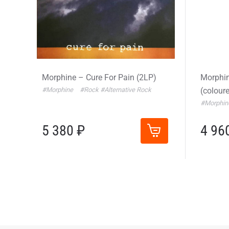
Morphine – Cure For Pain (2LP)
Morphin
#Morphine
#Rock
#Alternative Rock
(colour
#Morphi
5 380 ₽
4 96