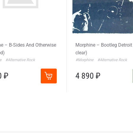
e – B-Sides And Otherwise
Morphine – Bootleg Detroit
ed)
clear)
ne
#Alternative Rock
#Morphine
#Alternative Rock
0 ₽
4 890 ₽