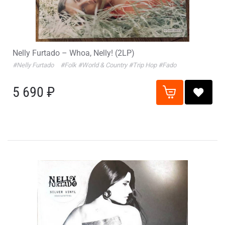
Nelly Furtado – Whoa, Nelly! (2LP)
#Nelly Furtado
#Folk
#World & Country
#Trip Hop
#Fado
5 690 ₽