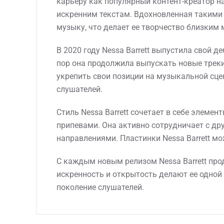
карьеру как популярный контент-креатор н
искренним текстам. Вдохновленная такими 
музыку, что делает ее творчество близки
В 2020 году Nessa Barrett выпустила свой 
пор она продолжила выпускать новые треки, т
укрепить свои позиции на музыкальной сцен
слушателей.
Стиль Nessa Barrett сочетает в себе элем
припевами. Она активно сотрудничает с др
направлениями. Пластинки Nessa Barrett мо
С каждым новым релизом Nessa Barrett про
искренность и открытость делают ее одной
поколение слушателей.