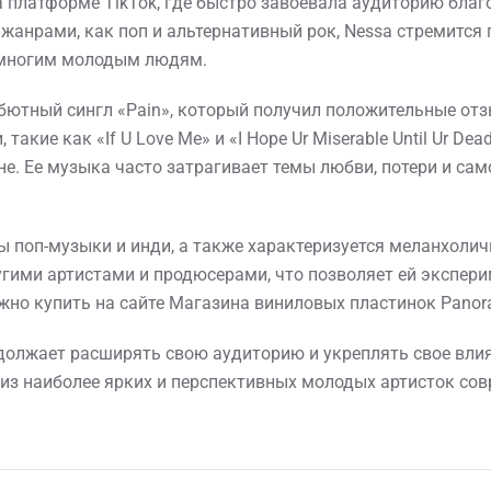
а платформе TikTok, где быстро завоевала аудиторию бла
жанрами, как поп и альтернативный рок, Nessa стремится 
м многим молодым людям.
дебютный сингл «Pain», который получил положительные отз
акие как «If U Love Me» и «I Hope Ur Miserable Until Ur De
е. Ее музыка часто затрагивает темы любви, потери и сам
енты поп-музыки и инди, а также характеризуется меланх
угими артистами и продюсерами, что позволяет ей экспе
жно купить на сайте Магазина виниловых пластинок Panora
должает расширять свою аудиторию и укреплять свое влия
 из наиболее ярких и перспективных молодых артисток сов