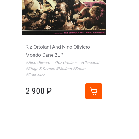
Riz Ortolani And Nino Oliviero –
Mondo Cane 2LP
#Nino Oliviero
#Riz Ortolani
#Classical
#Stage & Screen
#Modern
#Score
#Cool Jazz
2 900 ₽