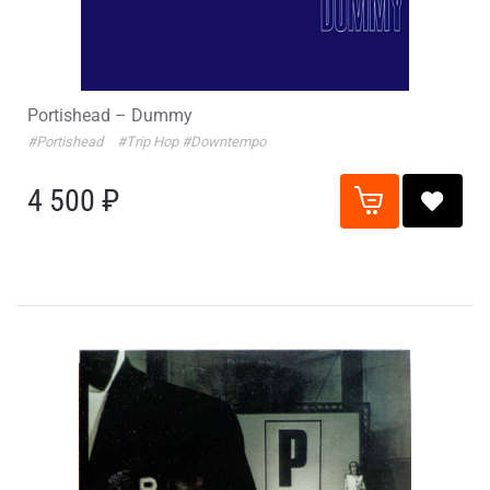
Portishead – Dummy
#Portishead
#Trip Hop
#Downtempo
4 500 ₽