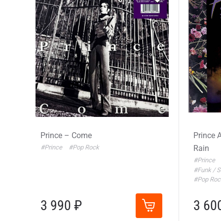
Prince – Come
Prince 
#Prince
#Pop Rock
Rain
#Prince
#Funk / 
#Pop Ro
3 990 ₽
3 60