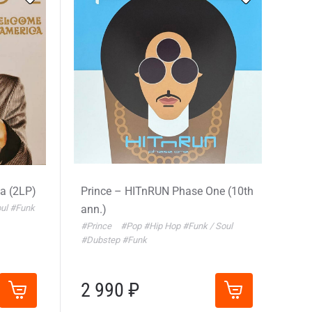
a (2LP)
Prince – HITnRUN Phase One (10th
oul
#Funk
ann.)
#Prince
#Pop
#Hip Hop
#Funk / Soul
#Dubstep
#Funk
2 990 ₽