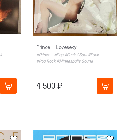
Prince – Lovesexy
k
#Prince
#Pop
#Funk / Soul
#Funk
#Pop Rock
#Minneapolis Sound
4 500 ₽