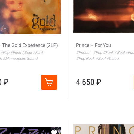
– The Gold Experience (2LP)
Prince – For You
#Pop
#Funk / Soul
#Funk
#Prince
#Pop
#Funk / Soul
#Fun
ck
#Minneapolis Sound
#Pop Rock
#Soul
#Disco
0 ₽
4 650 ₽