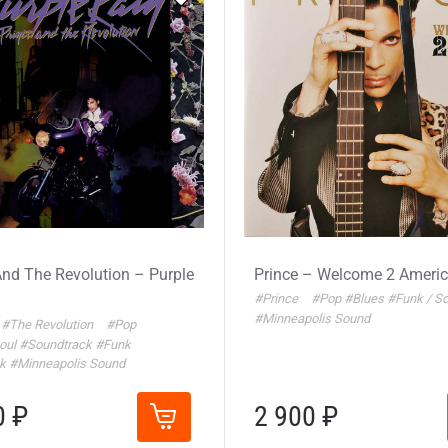
And The Revolution – Purple
Prince – Welcome 2 Americ
#Prince
#Pop
#Blues
#Funk / S
#Minneapolis Sound
#The Revolution
#Pop
Soul
#Soundtrack
#Funk
ck
#Minneapolis Sound
0 ₽
2 900 ₽