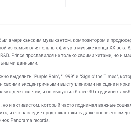
, был американским музыкантом, композитором и продюсе
ной из самых влиятельных фигур в музыке конца XX века 
 R&B. Prince прославился не только своими хитами, но и 
льными данными.
 выделить "Purple Rain", "1999" и "Sign o' the Times", ко
ен своими эксцентричными выступлениями на сцене и ярким
лько десятилетий, и он выпустил более 30 студийных альб
, но и активистом, который часто поднимал важные социал
ть, и его наследие продолжает жить даже после его смерти
нок Panorama records.