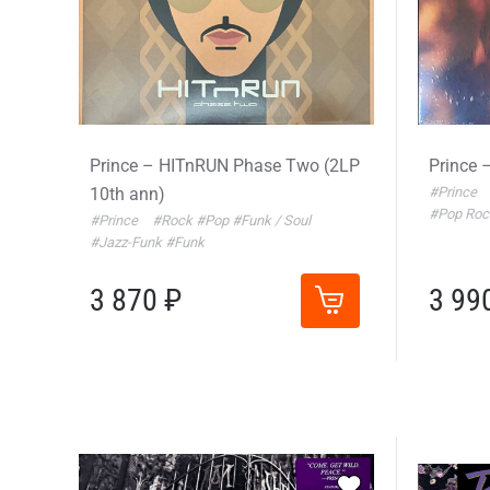
Prince – HITnRUN Phase Two (2LP
Prince 
10th ann)
#Prince
#Pop Ro
#Prince
#Rock
#Pop
#Funk / Soul
#Jazz-Funk
#Funk
3 870 ₽
3 99