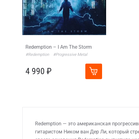
Redemption – I Am The Storm
#Redemption
#Progressive Metal
4 990 ₽
Redemption — это американская прогрессивн
гитаристом Ником ван Дер Ли, который стр