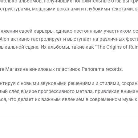
есколько альбомов, получивших положительные отзывы кри
структурами, мощными вокалами и глубокими текстами, 
тяжении своей карьеры, однако постоянным участником ос
ption активно гастролирует и выступает на различных фес
альной сцене. Их альбомы, такие как "The Origins of Ruin" 
те Магазина виниловых пластинок Panorama records.
ентируя с новыми звуковыми решениями и стилями, сохран
ый след в мире прогрессивного метала, привлекая внимани
ься, что делает их важным явлением в современном музык