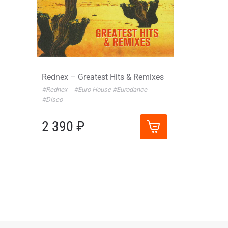
Rednex – Greatest Hits & Remixes
#Rednex
#Euro House
#Eurodance
#Disco
2 390 ₽