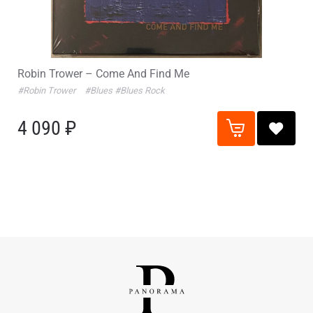
Robin Trower – Come And Find Me
#Robin Trower
#Blues
#Blues Rock
4 090 ₽