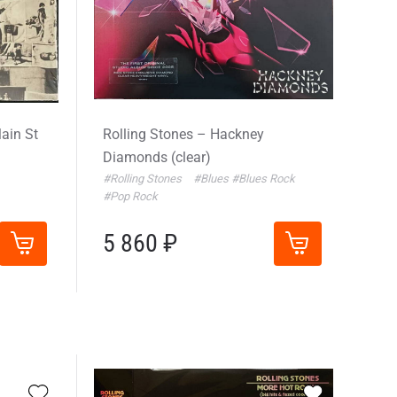
ain St
Rolling Stones – Hackney
Diamonds (clear)
#Rolling Stones
#Blues
#Blues Rock
#Pop Rock
5 860 ₽