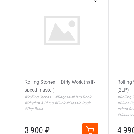
Rolling Stones – Dirty Work (half-
Rolling
speed master)
(2LP)
#Rolling Stones
#Reggae
#Hard Rock
#Rolling 
#Rhythm & Blues
#Funk
#Classic Rock
#Blues R
#Pop Rock
#Hard Ro
#Classic
3 900 ₽
4 99