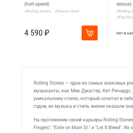
(half-speed)
deluxe)
#Rolling Stones
#Classic Rock
#Rolling 
#Pop Roc
4 590 ₽
Нет в на
Rolling Stones — одна из самых знаковых ро
музыканты, как Мик Джаггер, Кит Ричардс,
уникальному стилю, который сочетал в себе
годов, их музыка и стиль жизни оказали зн
На протяжении своей карьеры Rolling Stone
Fingers", "Exile on Main St." и "Let It Bleed".