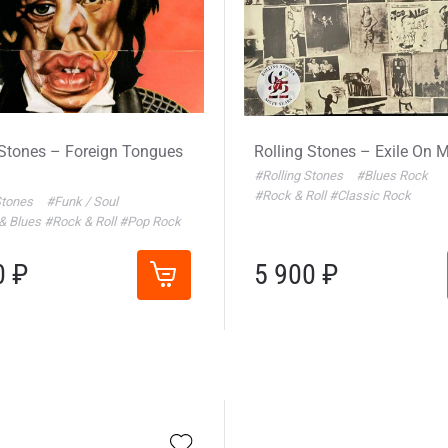
 Stones – Foreign Tongues
Rolling Stones – Exile On M
#Rolling Stones
#Blues Rock
#Rock & Roll
#Classic Rock
Stones
#Funk / Soul
& Blues
#Rock & Roll
#Pop Rock
0 ₽
5 900 ₽