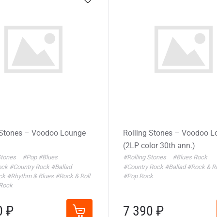
 Stones – Voodoo Lounge
Rolling Stones – Voodoo 
(2LP color 30th ann.)
Stones
#Pop
#Blues
#Rolling Stones
#Blues Rock
ock
#Country Rock
#Ballad
#Country Rock
#Ballad
#Rock & R
ck
#Rhythm & Blues
#Rock & Roll
#Pop Rock
 Rock
0 ₽
7 390 ₽