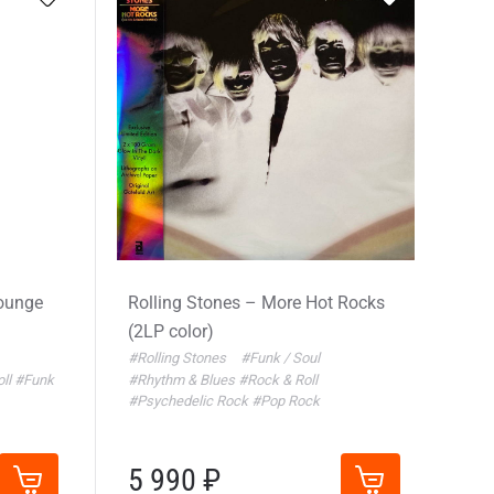
Lounge
Rolling Stones – More Hot Rocks
(2LP color)
#Rolling Stones
#Funk / Soul
oll
#Funk
#Rhythm & Blues
#Rock & Roll
#Psychedelic Rock
#Pop Rock
5 990 ₽