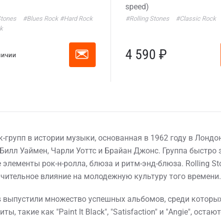
speed)
Stones
#Blues Rock
#Hard Rock
#Rolling Stones
#Classic Rock
k
4 590 ₽
личии
к-групп в истории музыки, основанная в 1962 году в Лондо
 Билл Уаймен, Чарли Уоттс и Брайан Джонс. Группа быстро
 элементы рок-н-ролла, блюза и ритм-энд-блюза. Rolling S
ачительное влияние на молодежную культуру того времени.
s выпустили множество успешных альбомов, среди которых 
 Их хиты, такие как "Paint It Black", "Satisfaction" и "Angie", 