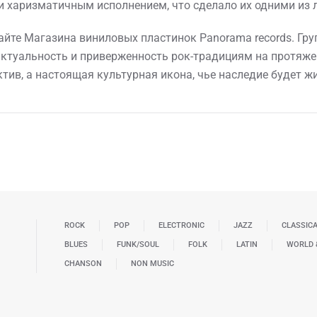
 харизматичным исполнением, что сделало их одними из 
сайте Магазина виниловых пластинок Panorama records. Гр
ктуальность и приверженность рок-традициям на протяжени
тив, а настоящая культурная икона, чье наследие будет жи
ROCK
POP
ELECTRONIC
JAZZ
CLASSIC
BLUES
FUNK/SOUL
FOLK
LATIN
WORLD 
CHANSON
NON MUSIC