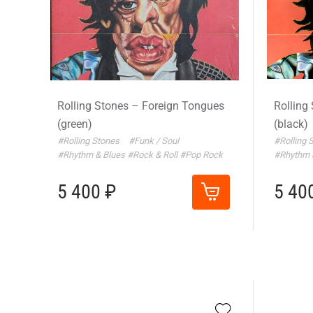
Rolling Stones – Foreign Tongues
Rolling
(green)
(black)
#Rolling Stones
#Funk / Soul
#Rolling 
#Rhythm & Blues
#Rock & Roll
#Pop Rock
#Rhythm 
5 400 ₽
5 40