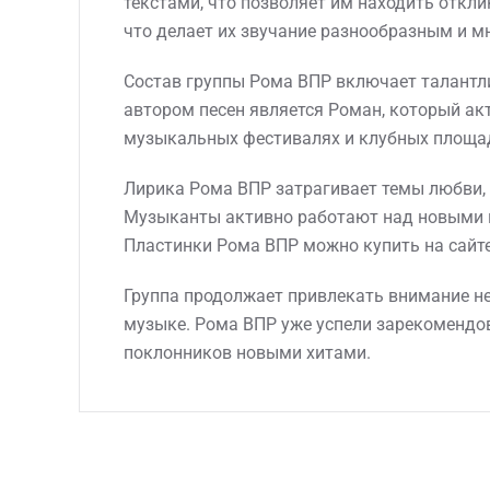
текстами, что позволяет им находить откл
что делает их звучание разнообразным и м
Состав группы Рома ВПР включает талантли
автором песен является Роман, который акт
музыкальных фестивалях и клубных площадк
Лирика Рома ВПР затрагивает темы любви, 
Музыканты активно работают над новыми к
Пластинки Рома ВПР можно купить на сайте
Группа продолжает привлекать внимание не 
музыке. Рома ВПР уже успели зарекомендов
поклонников новыми хитами.