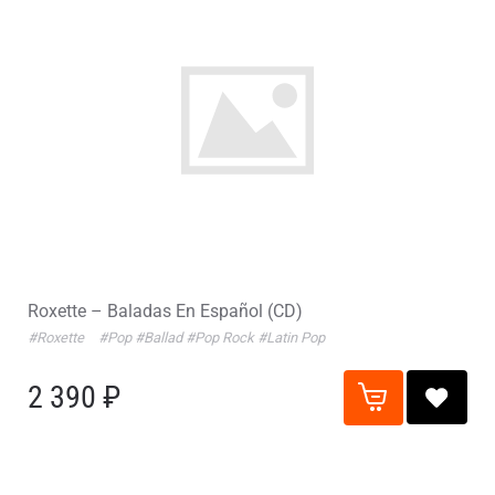
Roxette – Baladas En Español (CD)
#Roxette
#Pop
#Ballad
#Pop Rock
#Latin Pop
2 390 ₽