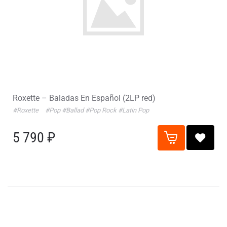
Roxette – Baladas En Español (2LP red)
#Roxette
#Pop
#Ballad
#Pop Rock
#Latin Pop
5 790 ₽