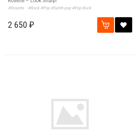
Roxette – Look Sharp!
#Roxette
#Rock
#Pop
#Synth-pop
#Pop Rock
2 650 ₽