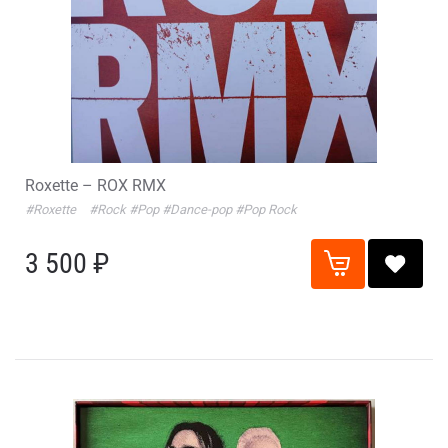
Roxette – ROX RMX
#Roxette
#Rock
#Pop
#Dance-pop
#Pop Rock
3 500 ₽