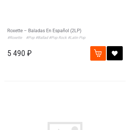
Roxette – Baladas En Español (2LP)
#Roxette
#Pop
#Ballad
#Pop Rock
#Latin Pop
5 490 ₽