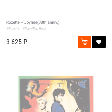
Roxette – Joyride(30th anniv.)
#Roxette
#Pop
#Pop Rock
3 625 ₽