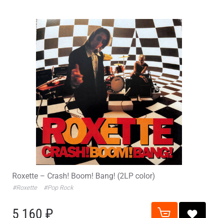
Roxette – Crash! Boom! Bang! (2LP color)
#Roxette
#Pop Rock
5 160 ₽