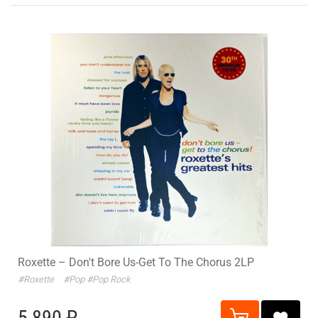
Roxette – Don't Bore Us-Get To The Chorus 2LP
#Roxette
#Pop
#Pop Rock
5 890 ₽