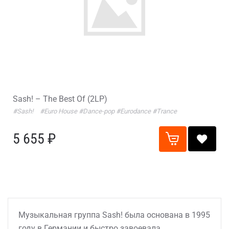
Sash! – The Best Of (2LP)
#Sash!
#Euro House
#Dance-pop
#Eurodance
#Trance
5 655 ₽
Музыкальная группа Sash! была основана в 1995
году в Германии и быстро завоевала