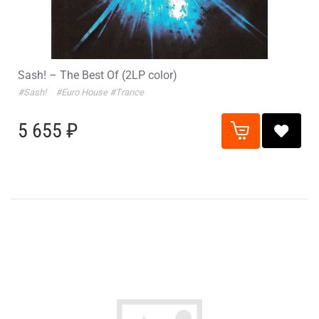
Sash! – The Best Of (2LP color)
#Sash!
#Euro House
#Trance
5 655 ₽