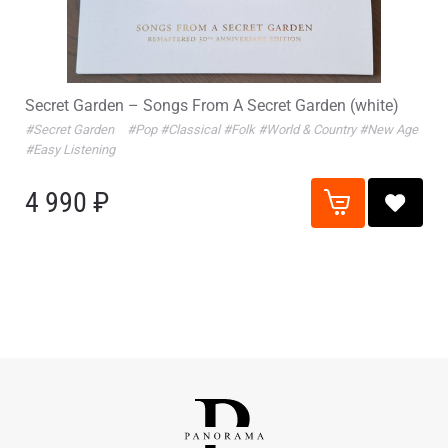
Secret Garden – Songs From A Secret Garden (white)
#Secret Garden
#Pop
#Classical
#Folk
#World & Country
#New Age
#Easy Listening
4 990 ₽