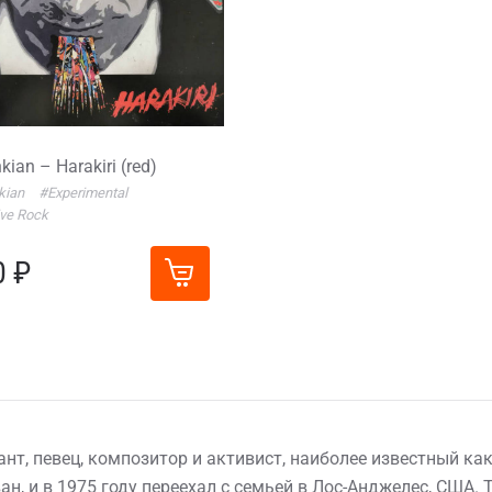
kian – Harakiri (red)
nkian
#Experimental
ive Rock
0 ₽
нт, певец, композитор и активист, наиболее известный ка
ван, и в 1975 году переехал с семьей в Лос-Анджелес, США.