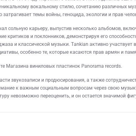
уникальному вокальному стилю, сочетанию различных му
о затрагивает темы войны, геноцида, экологии и прав чело
чал сольную карьеру, выпустив несколько альбомов, включая "
ние критиков и поклонников, демонстрируя его способнос
жаза и классической музыки. Tankian активно участвует 
иативы, особенно те, которые касаются прав армян и памя
йте Магазина виниловых пластинок Panorama records.
ласти звукозаписи и продюсирования, а также сотрудниче
имание к важным социальным вопросам через свою музыку
туру невозможно переоценить, и он остается значимой фи