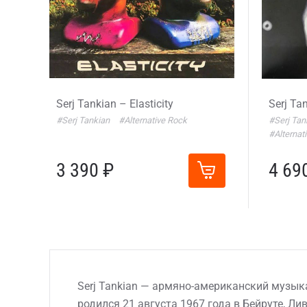
Serj Tankian – Elasticity
Serj Tan
#Serj Tankian
#Alternative Rock
#Serj Ta
#Alternat
3 390 ₽
4 69
Serj Tankian — армяно-американский музыка
родился 21 августа 1967 года в Бейруте, Ли