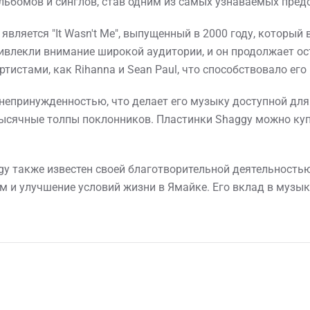
льбомов и синглов, став одним из самых узнаваемых пред
вляется "It Wasn't Me", выпущенный в 2000 году, который 
ривлекли внимание широкой аудитории, и он продолжает о
ртистами, как Rihanna и Sean Paul, что способствовало ег
 непринужденностью, что делает его музыку доступной дл
тысячные толпы поклонников. Пластинки Shaggy можно ку
gy также известен своей благотворительной деятельность
 и улучшение условий жизни в Ямайке. Его вклад в музык