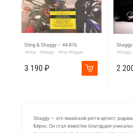
Sting & Shaggy – 44-876
Shaggy
#Sting
#Shaggy
#Pop
#Reggae
#Shaggy
3 190 ₽
2 20
Shaggy — это ямайский регги-артист, роди
Бёрнс. Он стал известен благодаря уникальн