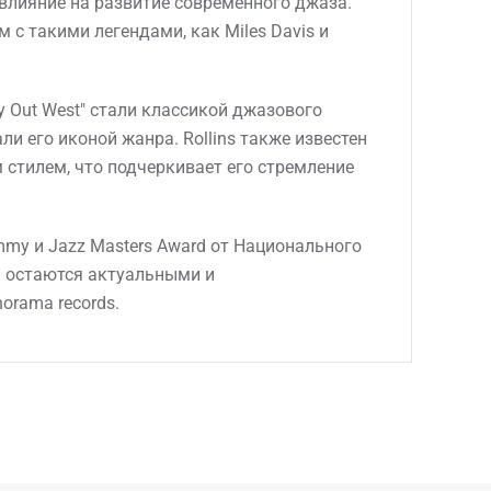
влияние на развитие современного джаза.
 с такими легендами, как Miles Davis и
y Out West" стали классикой джазового
и его иконой жанра. Rollins также известен
стилем, что подчеркивает его стремление
mmy и Jazz Masters Award от Национального
и остаются актуальными и
orama records.