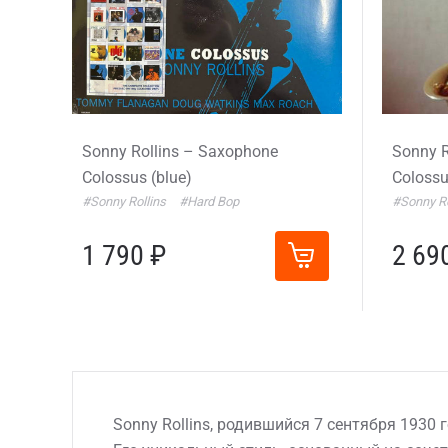
Sonny Rollins – Saxophone
Sonny R
Colossus (blue)
Coloss
#Sonny Rollins
#Hard Bop
#Sonny Ro
1 790 ₽
2 69
Sonny Rollins, родившийся 7 сентября 1930