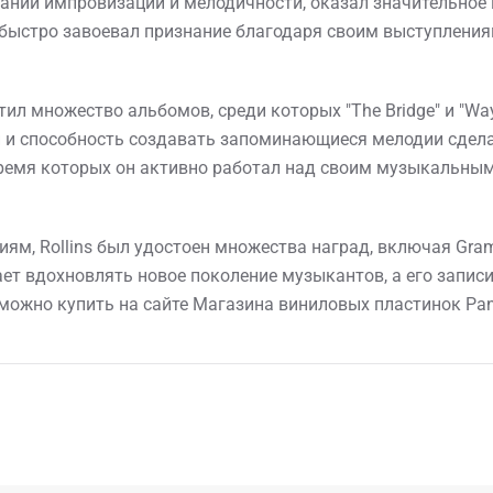
тании импровизации и мелодичности, оказал значительное 
и быстро завоевал признание благодаря своим выступлениям
тил множество альбомов, среди которых "The Bridge" и "Wa
 и способность создавать запоминающиеся мелодии сделал
ремя которых он активно работал над своим музыкальным 
ям, Rollins был удостоен множества наград, включая Gra
ает вдохновлять новое поколение музыкантов, а его запис
 можно купить на сайте Магазина виниловых пластинок Pan