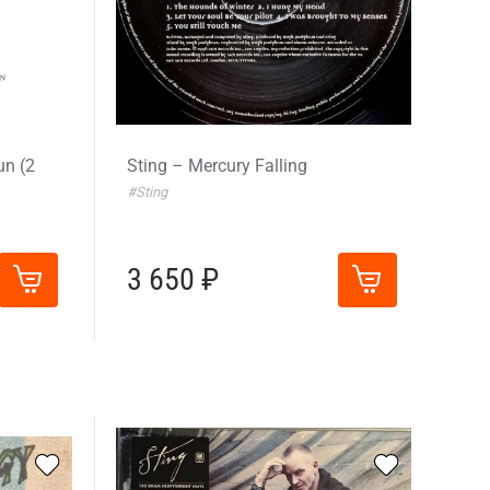
un (2
Sting – Mercury Falling
#Sting
3 650 ₽