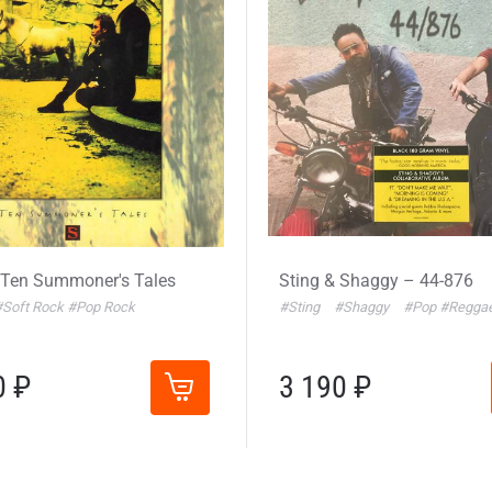
 Ten Summoner's Tales
Sting & Shaggy – 44-876
#Soft Rock
#Pop Rock
#Sting
#Shaggy
#Pop
#Regga
0 ₽
3 190 ₽