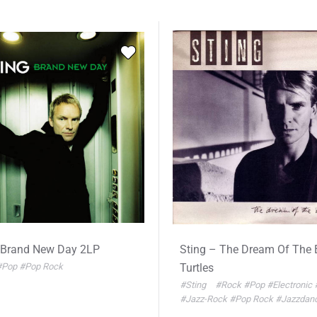
 Brand New Day 2LP
Sting – The Dream Of The 
#Pop
#Pop Rock
Turtles
#Sting
#Rock
#Pop
#Electronic
#Jazz-Rock
#Pop Rock
#Jazzdan