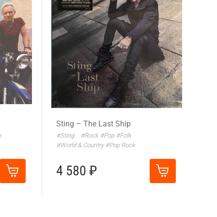
Sting – The Last Ship
e
#Sting
#Rock
#Pop
#Folk
#World & Country
#Pop Rock
4 580 ₽