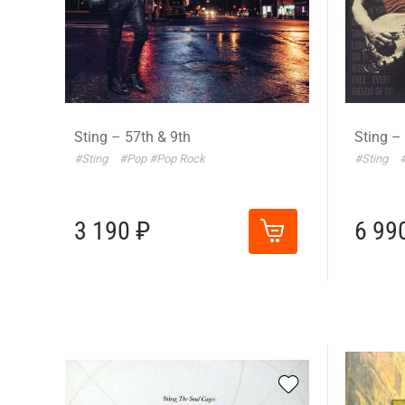
Sting – 57th & 9th
Sting –
#Sting
#Pop
#Pop Rock
#Sting
3 190 ₽
6 99