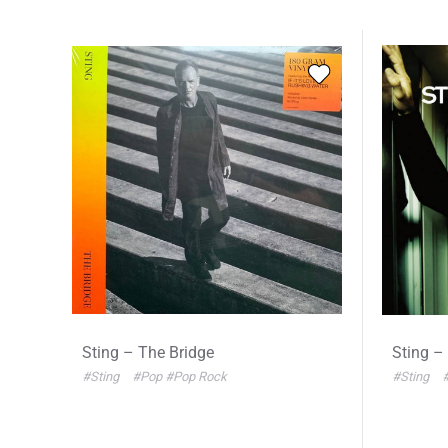
Sting – The Bridge
Sting –
#Sting
#Pop
#Pop Rock
#Sting