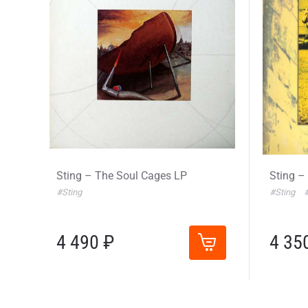
Sting – The Soul Cages LP
Sting –
#Sting
#Sting
4 490 ₽
4 35