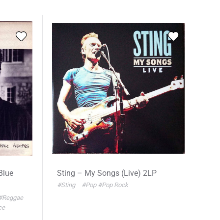
Blue
Sting – My Songs (Live) 2LP
#Sting
#Pop
#Pop Rock
#Reggae
ce