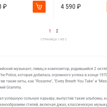
0 ₽
4 590 ₽
1
2
СТРАНИЦА 1 ИЗ 2
лийский музыкант, певец и композитор, родившийся 2 октяб
The Police, которая добилась огромного успеха в конце 1970
 такие хиты, как "Roxanne", "Every Breath You Take" и "Messa
мий Grammy.
ал успешную сольную карьеру, выпустив такие альбомы, как "
разнообразием стилей, включая джаз, классическую музыку