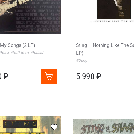
 My Songs (2 LP)
Sting – Nothing Like The S
#Rock
#Soft Rock
#Ballad
LP)
#Sting
0 ₽
5 990 ₽