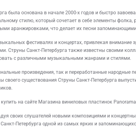
га была основана в начале 2000-х годов и быстро завоева
льному стилю, который сочетает в себе элементы фолка, р
чными аранжировками, что делает их песни запоминающим
узыкальных фестивалях и концертах, привлекая внимание 
и. Струны Санкт-Петербурга также известны своими кол
ровать с различными музыкальными жанрами и стилями.
инальные произведения, так и переработанные народные пе
ы своего существования Струны Санкт-Петербурга выпуст
иков.
купить на сайте Магазина виниловых пластинок Panorama 
радуя своих слушателей новыми композициями и концертн
ы Санкт-Петербурга одной из самых ярких и запоминающихс