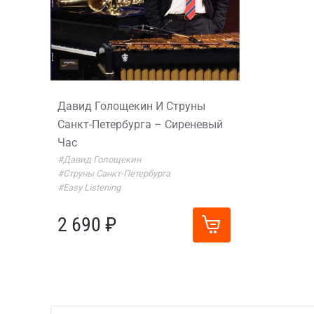
Давид Голощекин И Струны
Санкт-Петербурга – Сиреневый
Час
#Давид Голощекин
#Струны Санкт-Петербурга
#Easy Listening
2 690 ₽