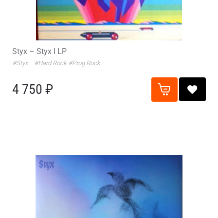
Styx – Styx I LP
#Styx
#Hard Rock
#Prog Rock
4 750 ₽