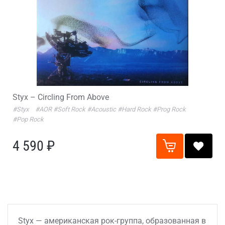
Styx – Circling From Above
#Styx
#AOR
#Soft Rock
#Acoustic
#Hard Rock
#Prog Rock
#Pop Rock
4 590 ₽
Styx — американская рок-группа, образованная в